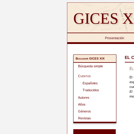
GICES X
Presentación
EL 
Buscador GICES XIX
Búsqueda simple
El
Cuentos:
El
es
Españoles
cu
Traducidos
El
mo
Autores
Años
Géneros
Revistas