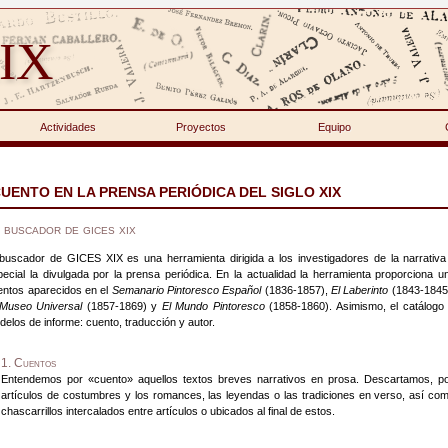
IX
Actividades
Proyectos
Equipo
CUENTO EN LA PRENSA PERIÓDICA DEL SIGLO XIX
 buscador de gices xix
 buscador de GICES XIX es una herramienta dirigida a los investigadores de la narrativa
pecial la divulgada por la prensa periódica. En la actualidad la herramienta proporciona u
entos aparecidos en el
Semanario Pintoresco Español
(1836-1857),
El Laberinto
(1843-1845
 Museo Universal
(1857-1869) y
El Mundo Pintoresco
(1858-1860). Asimismo, el catálogo 
delos de informe: cuento, traducción y autor.
1. Cuentos
Entendemos por «cuento» aquellos textos breves narrativos en prosa. Descartamos, por 
artículos de costumbres y los romances, las leyendas o las tradiciones en verso, así com
chascarrillos intercalados entre artículos o ubicados al final de estos.