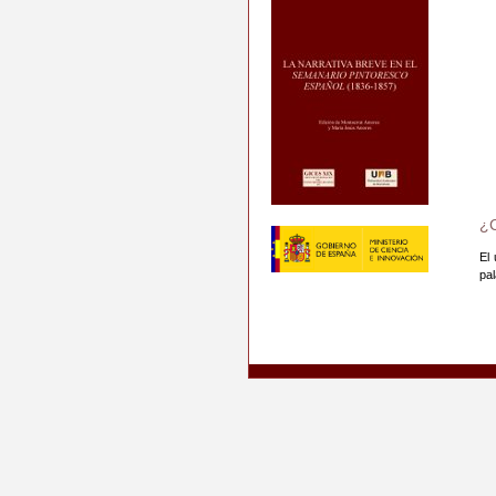
¿
El
pa