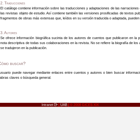
2. Traducciones
El catálogo contiene información sobre las traducciones y adaptaciones de las narraciones 
las revistas objeto de estudio. Así contiene también las versiones prosificadas de textos pu
fragmentos de obras más extensas que, leídos en su versión traducida o adaptada, pueden
3. Autores
Se ofrece información biográfica sucinta de los autores de cuentos que publicaron en la 
nota descriptiva de todas sus colaboraciones en la revista. No se refiere la biografía de lo
se tradujeron en la publicación.
Cómo buscar?
 usuario puede navegar mediante enlaces entre cuentos y autores o bien buscar informació
labras claves o búsqueda general.
Intranet
|
UAB
|
© 2008 GICES XIX