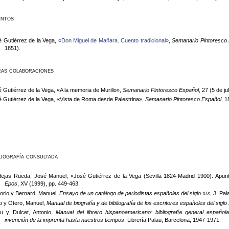
ntos
 Gutiérrez de la Vega,
«Don Miguel de Mañara. Cuento tradicional»
,
Semanario Pintoresco
1851).
as colaboraciones
 Gutiérrez de la Vega, «A la memoria de Murillo»,
Semanario Pintoresco Español
, 27 (5 de ju
 Gutiérrez de la Vega, «Vista de Roma desde Palestrina»,
Semanario Pintoresco Español
, 
liografía consultada
ejas Rueda, José Manuel, «José Gutiérrez de la Vega (Sevilla 1824-Madrid 1900). Apuntes
Epos
, XV (1999), pp. 449-463.
xix
orio y Bernard, Manuel,
Ensayo de un catálogo de periodistas españoles del siglo
, J. Pa
o y Otero, Manuel,
Manual de biografía y de bibliografía de los escritores españoles del siglo
au y Dulcet, Antonio,
Manual del librero hispanoamericano: bibliografía general españo
invención de la imprenta hasta nuestros tiempos
, Librería Palau, Barcelona, 1947-1971.