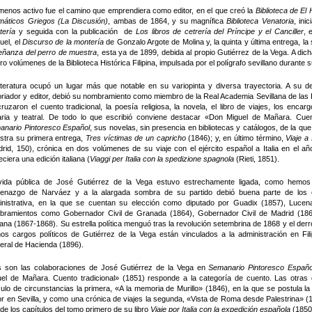
enos activo fue el camino que emprendiera como editor, en el que creó la
Biblioteca de El
máticos Griegos (La Discusión)
, ambas de 1864, y su magnífica
Biblioteca Venatoria
, ini
tería
y seguida con la publicación de
Los libros de cetrería del Príncipe y el Canciller
, 
uel, el
Discurso de la montería
de Gonzalo Argote de Molina y, la quinta y última entrega, la
eñanza del perro de muestra
, esta ya de 1899, debida al propio Gutiérrez de la Vega. A di
ro volúmenes de la Biblioteca Histórica Filipina, impulsada por el polígrafo sevillano durante 
iteratura ocupó un lugar más que notable en su variopinta y diversa trayectoria. A su d
oriador y editor, debió su nombramiento como miembro de la Real Academia Sevillana de las
ruzaron el cuento tradicional, la poesía religiosa, la novela, el libro de viajes, los encar
raria y teatral. De todo lo que escribió conviene destacar «Don Miguel de Mañara. Cuent
anario Pintoresco Español
, sus novelas, sin presencia en bibliotecas y catálogos, de la 
stra su primera entrega,
Tres víctimas de un capricho
(1846); y, en último término,
Viaje a
rid, 150), crónica en dos volúmenes de su viaje con el ejército español a Italia en el a
ciera una edición italiana (
Viaggi per Italia con la spedizione spagnola
(Rieti, 1851).
vida pública de José Gutiérrez de la Vega estuvo estrechamente ligada, como hemos d
enazgo de Narváez y a la alargada sombra de su partido debió buena parte de los éx
inistrativa, en la que se cuentan su elección como diputado por Guadix (1857), Luce
bramientos como Gobernador Civil de Granada (1864), Gobernador Civil de Madrid (186
na (1867-1868). Su estrella política menguó tras la revolución setembrina de 1868 y el derr
mos cargos políticos de Gutiérrez de la Vega están vinculados a la administración en Fil
eral de Hacienda (1896).
s son las colaboraciones de José Gutiérrez de la Vega en
Semanario Pintoresco Españo
uel de Mañara. Cuento tradicional» (1851) responde a la categoría de cuento. Las otras
culo de circunstancias la primera, «A la memoria de Murillo» (1846), en la que se postula l
or en Sevilla, y como una crónica de viajes la segunda, «Vista de Roma desde Palestrina» (
de los capítulos del tomo primero de su libro
Viaje por Italia con la expedición española
(1850