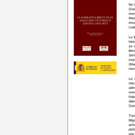
No m
Dra
mon
Man
ens
cuat
La l
hist
se c
lite
Sem
mue
(Mad
mere
La 
mec
adm
nom
Haba
últi
Gen
Tre
Mig
artí
pint
uno 