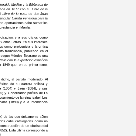
 Heraldo Médico
y la
Biblioteca de
ciada en 1877 con el
Libro de la
el
Libro de la caza
de don Juan
 singular
Cartilla venatoria para la
chas aportaciones cabe sumar los
su estancia en Manila.
edicación, y a sus oficios como
 Buenas Letras. En sus intereses
gos como prologuista y la crítica
o tradicional», publicado en el
que según Méndez Bejarano es una
 Italia con la expedición española
ño 1849 que, en su primer tomo,
icho, al partido moderado. Al
itos de su carrera política y
na (1864) y Jaén (1884), y sus
5) y Gobernador político de La
ocamiento de la reina Isabel. Los
ipinas (1890) y a la Intendencia
l
, de las que únicamente «Don
 dos cabe catalogarlas como un
a construcción de un obelisco del
1852). Esta última corresponde a
).