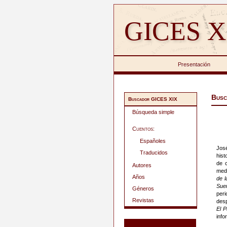
GICES X
Presentación
Busc
Buscador GICES XIX
Búsqueda simple
Cuentos:
Españoles
José
Traducidos
hist
de c
Autores
medi
Años
de l
Sue
Géneros
per
Revistas
des
El P
info