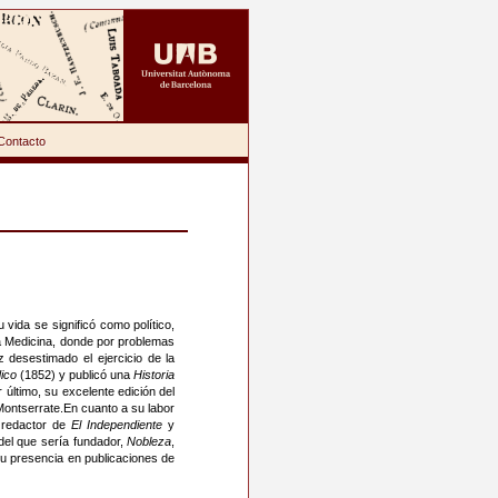
Contacto
vida se significó como político,
 la Medicina, donde por problemas
z desestimado el ejercicio de la
ico
(1852) y publicó una
Historia
 último, su excelente edición del
ontserrate.En cuanto a su labor
o redactor de
El Independiente
y
o del que sería fundador,
Nobleza
,
su presencia en publicaciones de