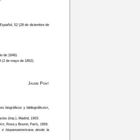
 Español
, 52 (28 de diciembre de
lio de 1846).
18 (2 de mayo de 1852).
Jaume Pont
 biográficos y bibliográficos»,
lacios (imp.), Madrid, 1903.
xix
, Rosa y Bouret, París, 1859.
la e hispanoamericana desde la