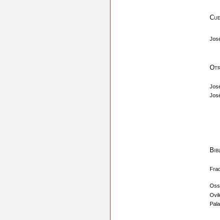
Cue
José
Otr
José
José
Bib
Frad
Oss
Ovil
Pal