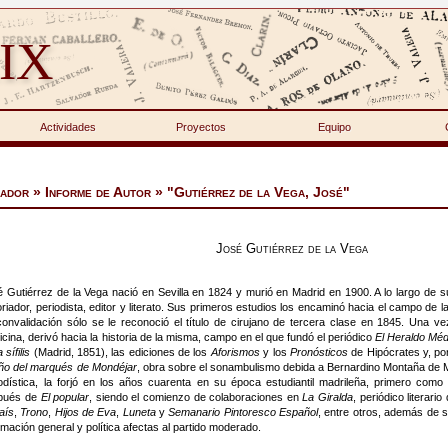
IX
Actividades
Proyectos
Equipo
ador » Informe de Autor » "Gutiérrez de la Vega, José"
José Gutiérrez de la Vega
 Gutiérrez de la Vega nació en Sevilla en 1824 y murió en Madrid en 1900. A lo largo de su 
oriador, periodista, editor y literato. Sus primeros estudios los encaminó hacia el campo de
onvalidación sólo se le reconoció el título de cirujano de tercera clase en 1845. Una ve
cina, derivó hacia la historia de la misma, campo en el que fundó el periódico
El Heraldo Méd
a sífilis
(Madrid, 1851), las ediciones de los
Aforismos
y los
Pronósticos
de Hipócrates y, por
ño del marqués de Mondéjar
, obra sobre el sonambulismo debida a Bernardino Montaña de M
iodística, la forjó en los años cuarenta en su época estudiantil madrileña, primero com
pués de
El popular
, siendo el comienzo de colaboraciones en
La Giralda
, periódico literari
aís
,
Trono
,
Hijos de Eva
,
Luneta
y
Semanario Pintoresco Español
, entre otros, además de 
rmación general y política afectas al partido moderado.