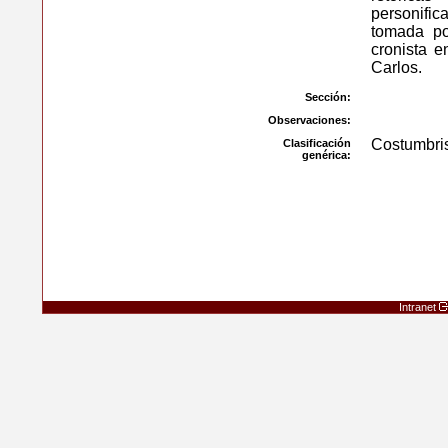
personific
tomada po
cronista 
Carlos.
Sección:
Observaciones:
Costumbris
Clasificación
genérica:
Intranet