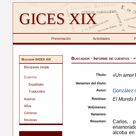
GICES XIX
Presentación
Actividades
P
Buscador · Informe de cuentos · 
Buscador GICES XIX
Búsqueda simple
«Un amor 
Título:
Cuentos:
Variantes del título:
Españoles
González 
Autor:
Traducidos
El Mundo 
Revistas:
Autores
Años
Volúmenes:
Géneros
Variantes:
Revistas
Carlos, p
Resumen:
enamorado
alcoba en 