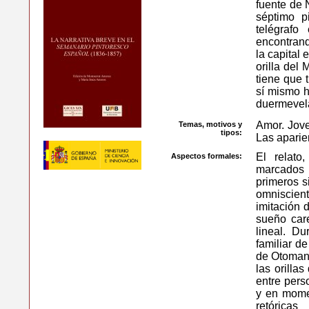
fuente de 
séptimo p
telégrafo
encontrand
la capital 
orilla del 
tiene que 
sí mismo h
duermevel
Amor. Jove
Temas, motivos y
tipos:
Las aparien
El relato
Aspectos formales:
marcados 
primeros s
omniscient
imitación 
sueño car
lineal. D
familiar d
de Otomano
las orilla
entre pers
y en momen
retórica