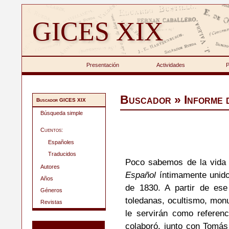
GICES XIX
Presentación
Actividades
P
Buscador » Informe 
Buscador GICES XIX
Búsqueda simple
Cuentos:
Españoles
Traducidos
Poco sabemos de la vida d
Autores
Español
íntimamente unido
Años
de 1830. A partir de ese
Géneros
toledanas, ocultismo, monu
Revistas
le servirán como referen
colaboró, junto con Tomás