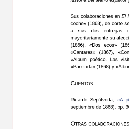
historia del teatro español
(
Sus colaboraciones en
El 
coche» (1868), de corte se
a sus dos entregas d
mayoritariamente su afecci
(1866), «Dos ecos» (18
«Cantares» (1867), «Con
«Álbum poético. Las vis
«Parricida» (1868) y «Álbu
Cuentos
Ricardo Sepúlveda,
«A p
septiembre de 1868), pp. 3
Otras colaboracione