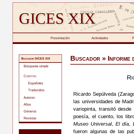
GICES XIX
Presentación
Actividades
P
Buscador » Informe 
Buscador GICES XIX
Búsqueda simple
Ri
Cuentos:
Españoles
Traducidos
Ricardo Sepúlveda (Zarag
Autores
las universidades de Madri
Años
variopinta, transitó desde
Géneros
poesía, el cuento, los li
Revistas
Museo Universal
,
El día
,
fueron algunas de las pu