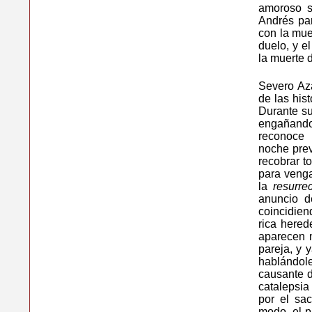
amoroso su
Andrés par
con la mue
duelo, y e
la muerte 
Severo Aza
de las his
Durante su
engañando
reconoce 
noche prev
recobrar to
para venga
la
resurre
anuncio d
coincidien
rica hered
aparecen m
pareja, y 
hablándole
causante d
catalepsia
por el sa
modo, el p