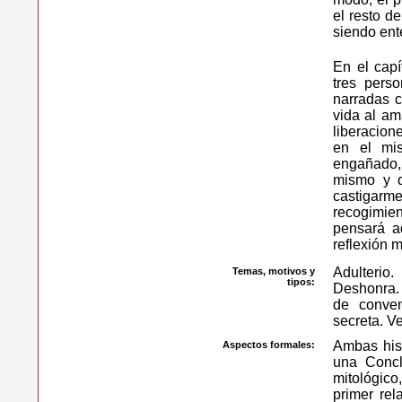
el resto d
siendo ent
En el capí
tres perso
narradas c
vida al am
liberacion
en el mi
engañado,
mismo y d
castigarme
recogimien
pensará a
reflexión 
Adulterio
Temas, motivos y
tipos:
Deshonra.
de conven
secreta. V
Ambas his
Aspectos formales:
una Concl
mitológico
primer rel