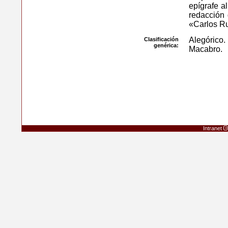
epígrafe a
redacción 
«Carlos R
Alegórico
Clasificación
genérica:
Macabro.
Intranet