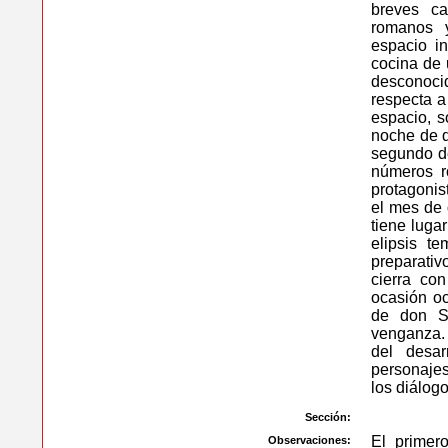
breves c
romanos y
espacio in
cocina de 
desconoci
respecta a
espacio, s
noche de d
segundo de
números r
protagonis
el mes de 
tiene luga
elipsis t
preparativ
cierra co
ocasión oc
de don Se
venganza.
del desar
personajes
los diálog
Sección:
El primer
Observaciones: