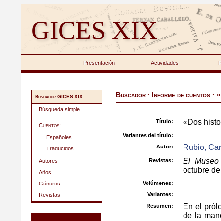
GICES XIX
Presentación
Actividades
P
Buscador · Informe de cuentos · «
Buscador GICES XIX
Búsqueda simple
«Dos histo
Título:
Cuentos:
Variantes del título:
Españoles
Rubio, Car
Autor:
Traducidos
El Museo 
Revistas:
Autores
octubre de
Años
Volúmenes:
Géneros
Variantes:
Revistas
En el pról
Resumen:
de la mano