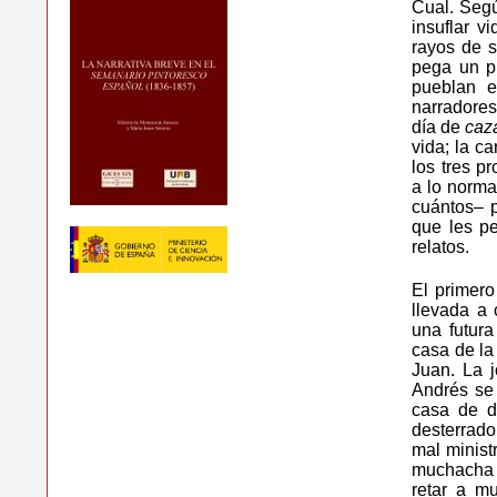
Cual. Segú
insuflar v
rayos de s
pega un pu
pueblan e
narradores
día de
caz
vida; la c
los tres p
a lo norma
cuántos– p
que les p
relatos.
El primero
llevada a 
una futura
casa de la
Juan. La 
Andrés se 
casa de d
desterrado
mal minist
muchacha y
retar a mu